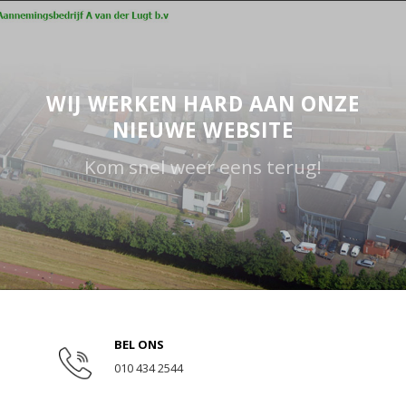
WIJ WERKEN HARD AAN ONZE
NIEUWE WEBSITE
Kom snel weer eens terug!
BEL ONS
010 434 2544